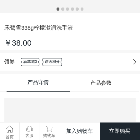
禾鹭雪338g柠檬滋润洗手液
￥38.00
领券
满30减3
赠送积分
产品详情
产品参数
加入购物车
立即购买
客服
购物车
首页