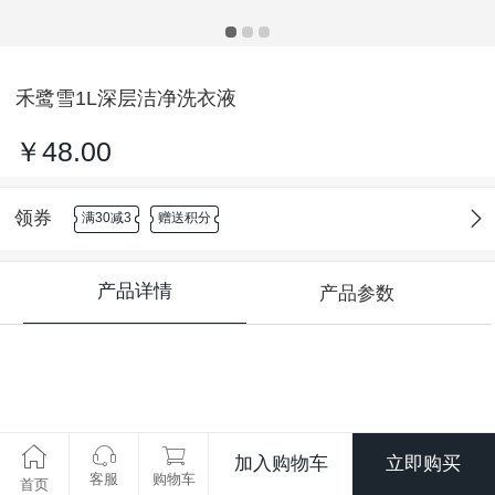
禾鹭雪1L深层洁净洗衣液
￥48.00
领券
满30减3
赠送积分
产品详情
产品参数
加入购物车
立即购买
客服
购物车
首页