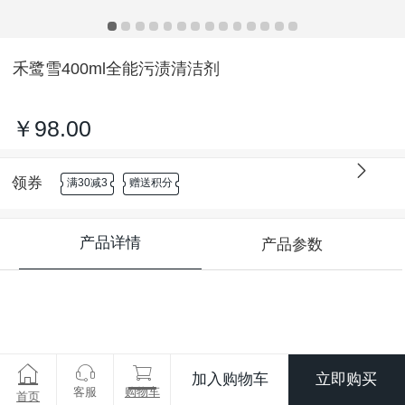
禾鹭雪400ml全能污渍清洁剂
￥98.00
领券
满30减3
赠送积分
产品详情
产品参数
加入购物车
立即购买
客服
购物车
首页